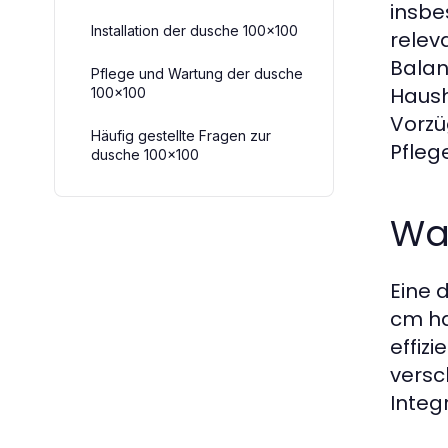
insbe
Installation der dusche 100x100
relev
Balan
Pflege und Wartung der dusche
Haush
100x100
Vorzü
Häufig gestellte Fragen zur
Pfleg
dusche 100x100
Was
Eine 
cm ha
effiz
versc
Integ