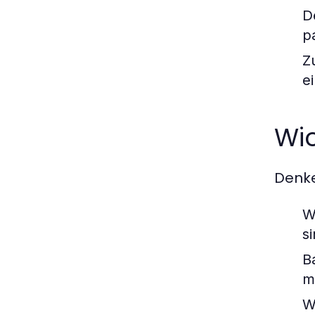
D
p
Z
e
Wi
Denke
W
s
Ba
m
W