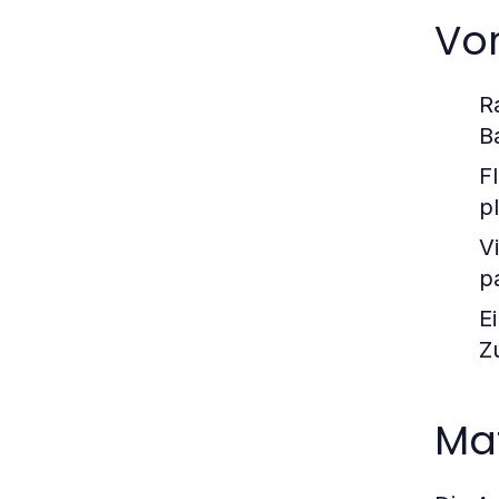
Vor
R
B
Fl
p
V
p
E
Z
Mat