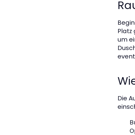
Ra
Begin
Platz
um ei
Dusch
event
Wi
Die A
einsch
B
O