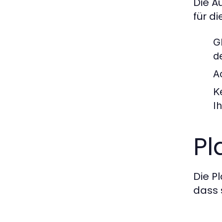
Die A
für d
G
d
Ac
K
I
Pl
Die P
dass 