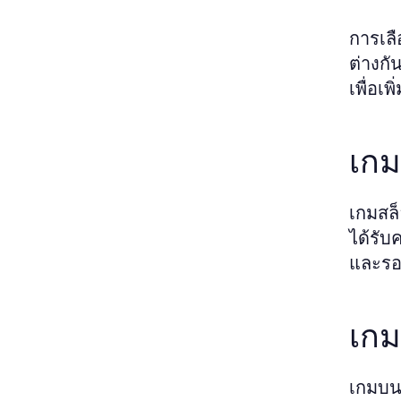
การเลื
ต่างกั
เพื่อ
เกม
เกมสล็
ได้รับ
และรอ
เกม
เกมบนโ