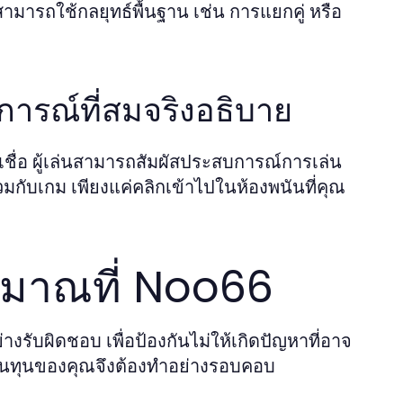
สามารถใช้กลยุทธ์พื้นฐาน เช่น การแยกคู่ หรือ
การณ์ที่สมจริงอธิบาย
ชื่อ ผู้เล่นสามารถสัมผัสประสบการณ์การเล่น
มกับเกม เพียงแค่คลิกเข้าไปในห้องพนันที่คุณ
ะมาณที่ Noo66
งรับผิดชอบ เพื่อป้องกันไม่ให้เกิดปัญหาที่อาจ
เงินทุนของคุณจึงต้องทำอย่างรอบคอบ