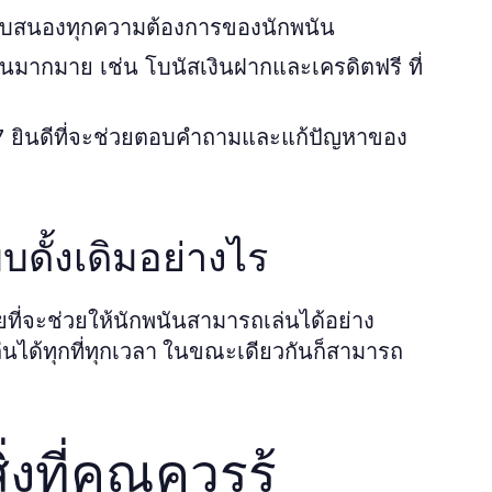
อบสนองทุกความต้องการของนักพนัน
นมากมาย เช่น โบนัสเงินฝากและเครดิตฟรี ที่
/7 ยินดีที่จะช่วยตอบคำถามและแก้ปัญหาของ
ดั้งเดิมอย่างไร
ยที่จะช่วยให้นักพนันสามารถเล่นได้อย่าง
ได้ทุกที่ทุกเวลา ในขณะเดียวกันก็สามารถ
งที่คุณควรรู้